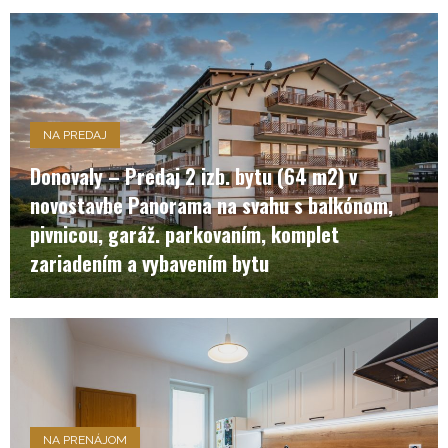
NA PREDAJ
Donovaly – Predaj 2 izb. bytu (64 m2) v
novostavbe Panorama na svahu s balkónom,
pivnicou, garáž. parkovaním, komplet
zariadením a vybavením bytu
NA PRENÁJOM