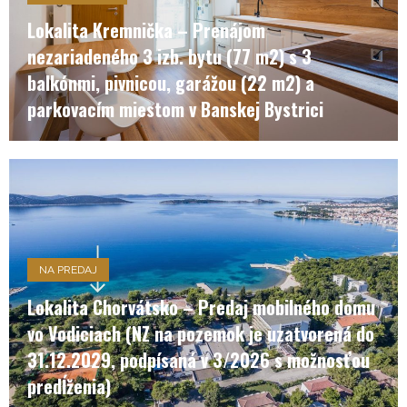
Lokalita Kremnička – Prenájom
nezariadeného 3 izb. bytu (77 m2) s 3
balkónmi, pivnicou, garážou (22 m2) a
parkovacím miestom v Banskej Bystrici
NA PREDAJ
Lokalita Chorvátsko – Predaj mobilného domu
vo Vodiciach (NZ na pozemok je uzatvorená do
31.12.2029, podpísaná v 3/2026 s možnosťou
predĺženia)