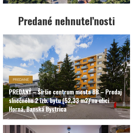
Predané nehnuteľnosti
PREDANÉ
PREDANÝ – Širšie centrum mesta BB – Predaj
slnečného 2 izb. bytu (52,33 m2) na ulici
Horná, Banská Bystrica