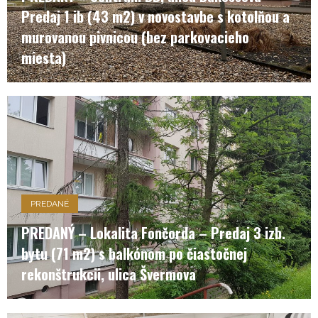
Predaj 1 ib (43 m2) v novostavbe s kotolňou a
murovanou pivnicou (bez parkovacieho
miesta)
PREDANÉ
PREDANÝ – Lokalita Fončorda – Predaj 3 izb.
bytu (71 m2) s balkónom po čiastočnej
rekonštrukcii, ulica Švermova