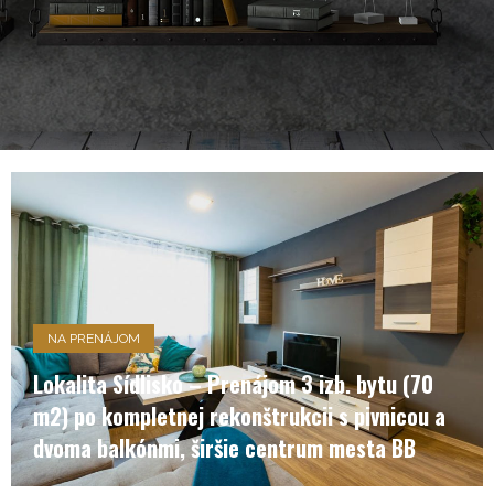
NA PRENÁJOM
Lokalita Sídlisko – Prenájom 3 izb. bytu (70
m2) po kompletnej rekonštrukcii s pivnicou a
dvoma balkónmi, širšie centrum mesta BB