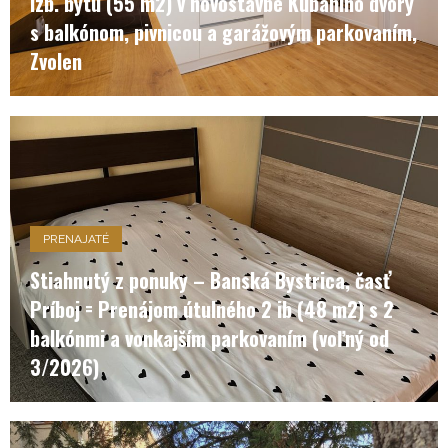
izb. bytu (55 m2) v novostavbe Kubániho dvory
s balkónom, pivnicou a garážovým parkovaním,
Zvolen
PRENAJATÉ
Stiahnutý z ponuky – Banská Bystrica, časť
Príboj = Prenájom útulného 2 ib (48 m2) s 2
balkónmi a vonkajším parkovaním (voľný od
3/2026)