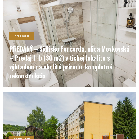
PREDANÉ
PREDANÝ – Sídlisko Fončorda, ulica Moskovská
– Predaj 1 ib (30 m2) v tichej lokalite s
výhľadom na okolitú prírodu, kompletná
rekonštrukcia