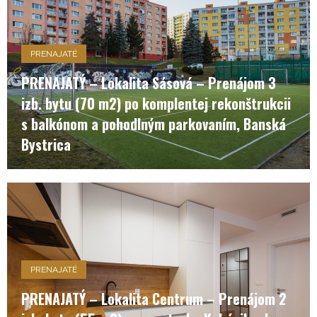
PRENAJATÉ
PRENAJATÝ – Lokalita Sásová – Prenájom 3
izb. bytu (70 m2) po komplentej rekonštrukcii
s balkónom a pohodlným parkovaním, Banská
Bystrica
PRENAJATÉ
PRENAJATÝ – Lokalita Centrum – Prenájom 2