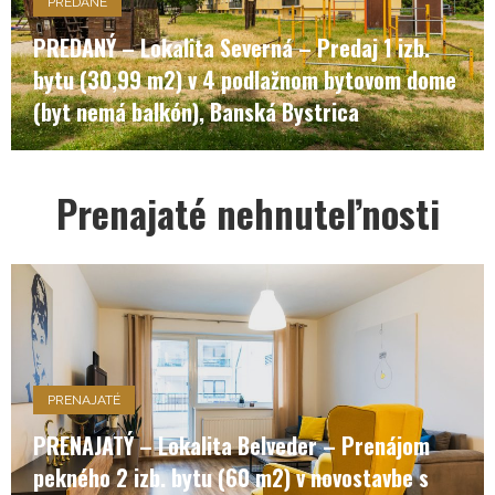
PREDANÉ
PREDANÝ – Lokalita Severná – Predaj 1 izb.
bytu (30,99 m2) v 4 podlažnom bytovom dome
(byt nemá balkón), Banská Bystrica
Prenajaté nehnuteľnosti
PRENAJATÉ
PRENAJATÝ – Lokalita Belveder – Prenájom
pekného 2 izb. bytu (60 m2) v novostavbe s