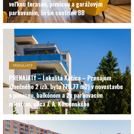
veľkou terasou, pivnicou a garážovým
parkovaním, širšie centrum BB
PRENAJATÉ
PRENAJATÝ – Lokalita Kačica – Prenájom
slnečného 2 izb. bytu (75,77 m2) v novostavbe
s pivnicou, balkónom a 2x parkovacím
miestom, ulica J. A. Komenského