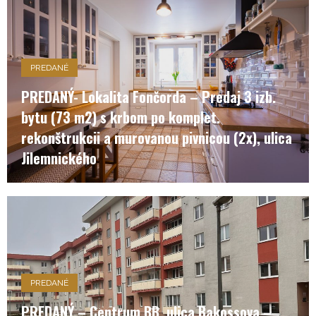
PREDANÉ
PREDANÝ- Lokalita Fončorda – Predaj 3 izb.
bytu (73 m2) s krbom po komplet.
rekonštrukcii a murovanou pivnicou (2x), ulica
Jilemnického
PREDANÉ
PREDANÝ – Centrum BB, ulica Bakossova –