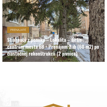
PRENAJATÉ
Stiahnutý z ponuky – Lokalita – širšie
centrum mesta BB = Prenájom 2 ib (60 m2) po
čiastočnej rekonštrukcii (2 pivnice)