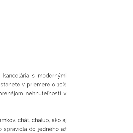
 kancelária s modernými
ostanete v priemere o 10%
 prenájom nehnuteľností v
kov, chát, chalúp, ako aj
o spravidla do jedného až