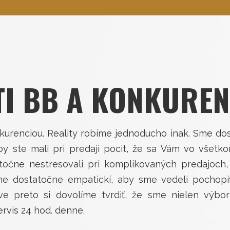
I BB A KONKUREN
urenciou. Reality robíme jednoducho inak. Sme dosta
by ste mali pri predaji pocit, že sa Vám vo vše
čne nestresovali pri komplikovaných predajoch, al
e dostatočne empatickí, aby sme vedeli pochopi
 preto si dovolíme tvrdiť, že sme nielen výborní
ervis 24 hod. denne.