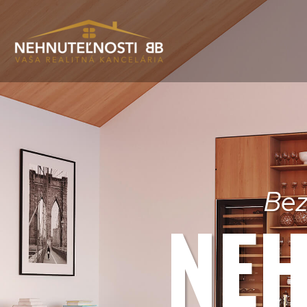
Bez
NEH