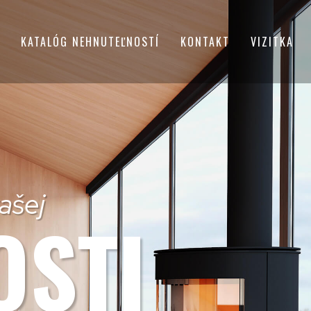
KATALÓG NEHNUTEĽNOSTÍ
KONTAKT
VIZITKA
ašej
OSTI