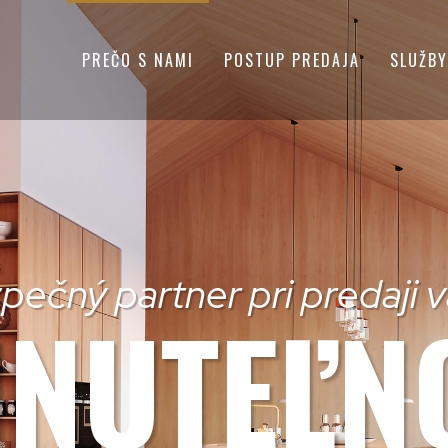
PREČO S NAMI
POSTUP PREDAJA
SLUŽBY
pečný partner pri predaji v
NUTEĽN