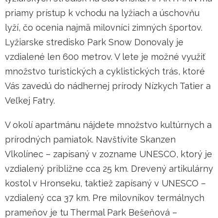
priamy prístup k vchodu na lyžiach a úschovňu
lyží, čo ocenia najmä milovníci zimných športov.
Lyžiarske stredisko Park Snow Donovaly je
vzdialené len 600 metrov. V lete je možné využiť
množstvo turistických a cyklistických trás, ktoré
Vás zavedú do nádhernej prírody Nízkych Tatier a
Veľkej Fatry.
V okolí apartmánu nájdete množstvo kultúrnych a
prírodných pamiatok. Navštívite Skanzen
Vlkolínec – zapísaný v zozname UNESCO, ktorý je
vzdialený približne cca 25 km. Drevený artikulárny
kostol v Hronseku, taktiež zapísaný v UNESCO –
vzdialený cca 37 km. Pre milovníkov termálnych
prameňov je tu Thermal Park Bešeňová –