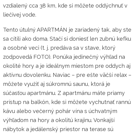
vzdialený cca 38 km, kde si môžete oddýchnuť v
liečivej vode.
Tento útulný APARTMÁN je zariadený tak, aby ste
sa cítili ako doma. Stačí si doniesť len zubnú kefku
a osobné veci (t. j. predáva sa v stave, ktorý
zodpovedá FOTO). Ponúka jedinečný výhľad na
okolité hory a je ideálnym miestom pre oddych aj
aktívnu dovolenku. Naviac – pre ešte väčší relax –
môžete využiť aj súkromnú saunu, ktorá je
súčasťou apartmánu. Z apartmánu máte priamy
prístup na balkón, kde si môžete vychutnať rannú
kávu alebo večerný pohár vína s úchvatným
výhľadom na hory a okolitú krajinu. Vonkajší
nábytok a jedálenský priestor na terase sú