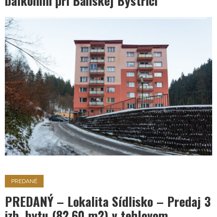
balkónmi pri Banskej Bystrici
PREDANÉ
PREDANÝ – Lokalita Sídlisko – Predaj 3
izb. bytu (82,60 m2) v tehlovom