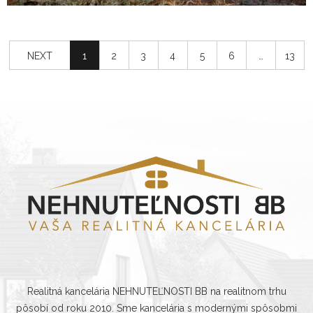
NEXT
1
2
3
4
5
6
…
13
Realitná kancelária NEHNUTEĽNOSTI BB na realitnom trhu
pôsobí od roku 2010. Sme kancelária s modernými spôsobmi