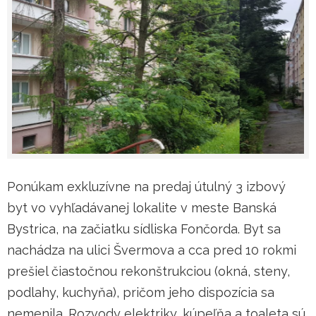
Ponúkam exkluzívne na predaj útulný 3 izbový
byt vo vyhľadávanej lokalite v meste Banská
Bystrica, na začiatku sídliska Fončorda. Byt sa
nachádza na ulici Švermova a cca pred 10 rokmi
prešiel čiastočnou rekonštrukciou (okná, steny,
podlahy, kuchyňa), pričom jeho dispozícia sa
nemenila. Rozvody elektriky, kúpeľňa a toaleta sú