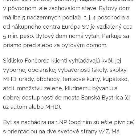
v pôvodnom, ale zachovalom stave. Bytový dom
má iba 5 nadzemných podlaží, t. j. 4 poschodia a
od nákupného centra Európa SC je vzdialený cca
5 min. pešo. Bytový dom nemá výťah. Parkuje sa
priamo pred alebo za bytovým domom.
Sídlisko Fončorda klienti vyhľadávajú kvôli jej
výbornej občianskej vybavenosti (školy, škôlky,
MHD, úrady, obchody, tenisové kurty, kúpalisko,
atď.), množstvu zelene, kľudnému bývaniu a
dobrej dostupnosti do mesta Banská Bystrica (či
už autom alebo MHD).
Byt sa nachádza na 1.NP (pod ním sú ešte pivnice)
s orientáciou na dve svetové strany V/Z. Má