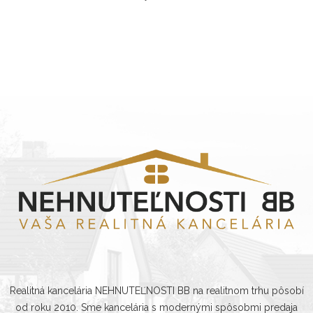
Realitná kancelária NEHNUTEĽNOSTI BB na realitnom trhu pôsobí
od roku 2010. Sme kancelária s modernými spôsobmi predaja