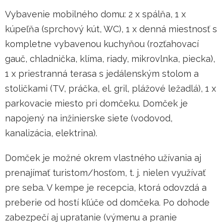
Vybavenie mobilného domu: 2 x spálňa, 1 x
kúpeľňa (sprchový kút, WC), 1 x denná miestnosť s
kompletne vybavenou kuchyňou (rozťahovací
gauč, chladnička, klíma, riady, mikrovlnka, piecka),
1 x priestranná terasa s jedálenským stolom a
stoličkami (TV, práčka, el. gril, plážové ležadlá), 1 x
parkovacie miesto pri domčeku. Domček je
napojený na inžinierske siete (vodovod,
kanalizácia, elektrina).
Domček je možné okrem vlastného užívania aj
prenajímať turistom/hosťom, t. j. nielen využívať
pre seba. V kempe je recepcia, ktorá odovzdá a
preberie od hostí kľúče od domčeka. Po dohode
zabezpečí aj upratanie (výmenu a pranie