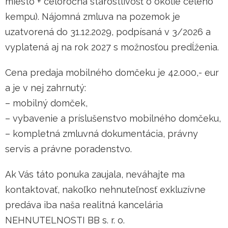
miesto + celoročná starostlivosť o okolie celého
kempu). Nájomná zmluva na pozemok je
uzatvorená do 31.12.2029, podpísaná v 3/2026 a
vyplatená aj na rok 2027 s možnosťou predĺženia.
Cena predaja mobilného domčeku je 42.000,- eur
a je v nej zahrnutý:
– mobilný domček,
– vybavenie a príslušenstvo mobilného domčeku,
– kompletná zmluvná dokumentácia, právny
servis a právne poradenstvo.
Ak Vás táto ponuka zaujala, neváhajte ma
kontaktovať, nakoľko nehnuteľnosť exkluzívne
predáva iba naša realitná kancelária
NEHNUTELNOSTI BB s. r. o.