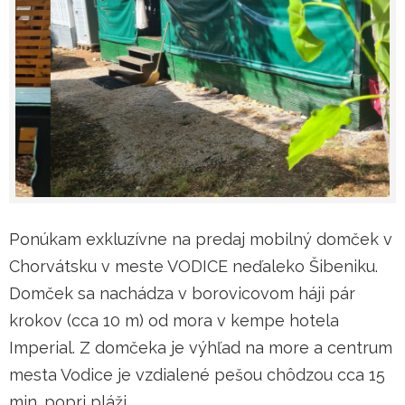
Ponúkam exkluzívne na predaj mobilný domček v
Chorvátsku v meste VODICE neďaleko Šibeniku.
Domček sa nachádza v borovicovom háji pár
krokov (cca 10 m) od mora v kempe hotela
Imperial. Z domčeka je výhľad na more a centrum
mesta Vodice je vzdialené pešou chôdzou cca 15
min. popri pláži.