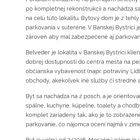
po kompletnej rekonštrukcii a nachádza s
na celú túto lokalitu. Bytový dom je z teh
parkovania v suteréne. V Banskej Bystrici je
zároveň aby mal zabezpečené aj parkovani
Belveder je lokalita v Banskej Bystrici kl
dobrej dostupnosti do centra mesta na p
občianska vybavenosť (napr. potraviny Lidl
obchody, akékoľvek iné služby či stredné a
Byt sa nachádza na 2 posch. a je orientova
spálne, kuchyne, kúpeľne, toalety a chodby
komplet zariadený tak, ako je to zobrazené
parkovanie, čo nájomca ocení najmä v zime
Byt je voľný od 7/2026. Mesačný nájom je v