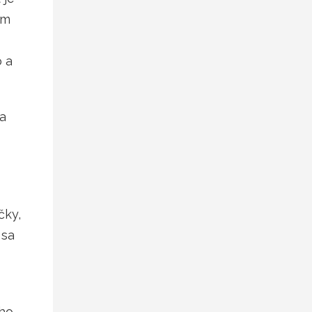
om
o a
 a
čky,
 sa
eho