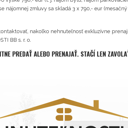
pise nájomnej zmluvy sa skladá 3 x 790,- eur (mesačný
kontaktovať, nakoľko nehnuteľnosť exkluzívne prena
I BB s. r. o.
NTNE PREDAŤ ALEBO PRENAJAŤ. STAČÍ LEN ZAVOLA