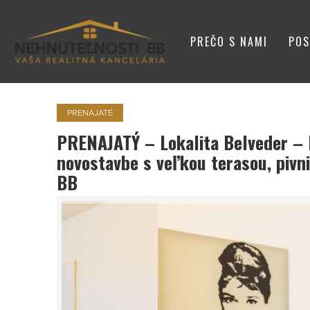
PREČO S NAMI
POS
VIZITKA
PRENAJATÉ
PRENAJATÝ – Lokalita Belveder – 
novostavbe s veľkou terasou, pivn
BB