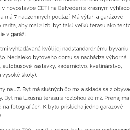
a v novostavbe CETI na Belvederi s krásnym výhľad
ly a má 7 nadzemných podlaží. Má výťah a garážové
 rarita, aby mal 2 izb. byt takú veľkú terasu ako tent
e v garáži.
ientmi vyhľadávaná kvôli jej nadštandardnému bývaniu
ešo. Neďaleko bytového domu sa nachádza výborná
, autobusové zastávky, kaderníctvo, kvetinárstvo,
 vysoké školy).
ný na JZ. Byt má slušných 60 m2 a skladá sa z obýva
. Byt má luxusnú terasu s rozlohou 20 m2. Prenajíma
 na fotografiách. K bytu prislúcha jedno garážové
.
o výške 790,- eur (t. j. nájom bytu, nájom parkovaci