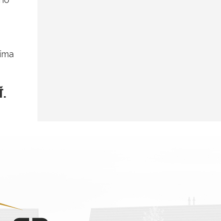
jíma
Ť.