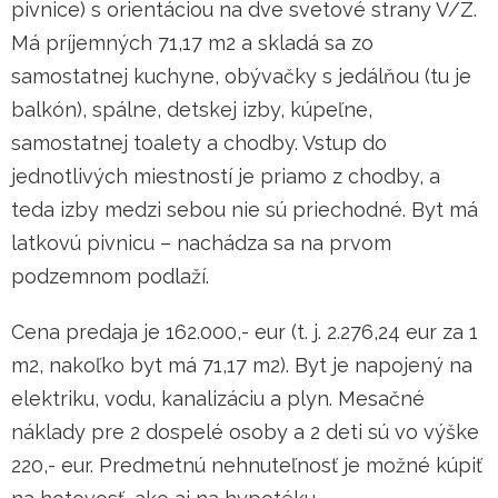
pivnice) s orientáciou na dve svetové strany V/Z.
Má príjemných 71,17 m2 a skladá sa zo
samostatnej kuchyne, obývačky s jedálňou (tu je
balkón), spálne, detskej izby, kúpeľne,
samostatnej toalety a chodby. Vstup do
jednotlivých miestností je priamo z chodby, a
teda izby medzi sebou nie sú priechodné. Byt má
latkovú pivnicu – nachádza sa na prvom
podzemnom podlaží.
Cena predaja je 162.000,- eur (t. j. 2.276,24 eur za 1
m2, nakoľko byt má 71,17 m2). Byt je napojený na
elektriku, vodu, kanalizáciu a plyn. Mesačné
náklady pre 2 dospelé osoby a 2 deti sú vo výške
220,- eur. Predmetnú nehnuteľnosť je možné kúpiť