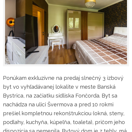
Ponúkam exkluzívne na predaj slnečný 3 izbový
byt vo vyhľadávanej lokalite v meste Banská
Bystrica, na začiatku sídliska Fončorda. Byt sa
nachádza na ulici Švermova a pred 10 rokmi
prešiel kompletnou rekonštrukciou (okná, steny,
podlahy, kuchyňa, kúpeľňa, toaleta), pričom jeho
dispozícia sa nemenila. Bytový dom je z tehly, má