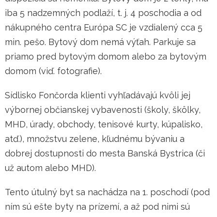
iba 5 nadzemných podlaží, t. j. 4 poschodia a od
nákupného centra Európa SC je vzdialený cca 5
min. pešo. Bytový dom nemá výťah. Parkuje sa
priamo pred bytovým domom alebo za bytovým
domom (viď. fotografie).
Sídlisko Fončorda klienti vyhľadávajú kvôli jej
výbornej občianskej vybavenosti (školy, škôlky,
MHD, úrady, obchody, tenisové kurty, kúpalisko,
atď.), množstvu zelene, kľudnému bývaniu a
dobrej dostupnosti do mesta Banská Bystrica (či
už autom alebo MHD).
Tento útulný byt sa nachádza na 1. poschodí (pod
ním sú ešte byty na prízemí, a až pod nimi sú