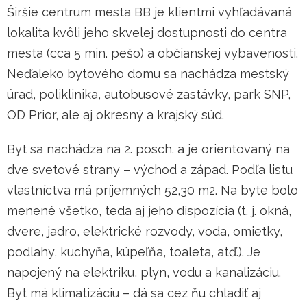
Širšie centrum mesta BB je klientmi vyhľadávaná
lokalita kvôli jeho skvelej dostupnosti do centra
mesta (cca 5 min. pešo) a občianskej vybavenosti.
Neďaleko bytového domu sa nachádza mestský
úrad, poliklinika, autobusové zastávky, park SNP,
OD Prior, ale aj okresný a krajský súd.
Byt sa nachádza na 2. posch. a je orientovaný na
dve svetové strany – východ a západ. Podľa listu
vlastníctva má príjemných 52,30 m2. Na byte bolo
menené všetko, teda aj jeho dispozícia (t. j. okná,
dvere, jadro, elektrické rozvody, voda, omietky,
podlahy, kuchyňa, kúpeľňa, toaleta, atď.). Je
napojený na elektriku, plyn, vodu a kanalizáciu.
Byt má klimatizáciu – dá sa cez ňu chladiť aj