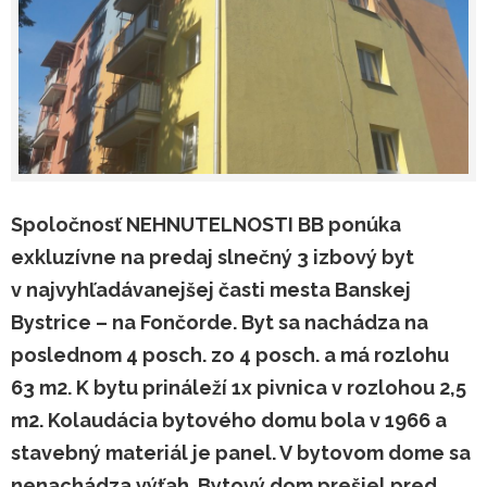
Spoločnosť NEHNUTELNOSTI BB ponúka
exkluzívne na predaj slnečný 3 izbový byt
v najvyhľadávanejšej časti mesta Banskej
Bystrice – na Fončorde. Byt sa nachádza na
poslednom 4 posch. zo 4 posch. a má rozlohu
63 m2. K bytu prináleží 1x pivnica v rozlohou 2,5
m2. Kolaudácia bytového domu bola v 1966 a
stavebný materiál je panel. V bytovom dome sa
nenachádza výťah. Bytový dom prešiel pred