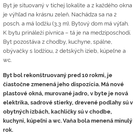
Byt je situovaný v tichej lokalite a z každého okna
je výhľad na krásnu zeleň. Nachádza sa na 2
posch. a má lodžiu (3,3 m). Bytový dom má výťah.
K bytu prináleží pivnica – tá je na medziposchodí.
Byt pozostáva z chodby, kuchyne, spálne,
obývačky s lodžiou, 2 detských izieb, kúpeľne a
wc.
Byt bol rekonštruovaný pred 10 rokmi, je
čiastočne zmenená jeho dispozícia. Má nové
plastové okná, murované jadro, v byte je nová
elektrika, sadrové stierky, drevené podlahy sú v
obytných izbách, kachličky sú v chodbe,
kuchyni, kúpeľni a wc. Vaňa bola menená minulý
rok.