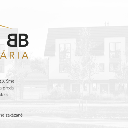
010. Sme
 predaji
te si
sne zakázané.