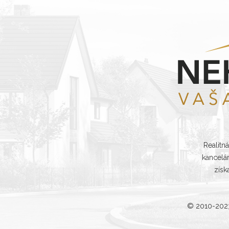
Realitn
kancelá
získ
© 2010-20