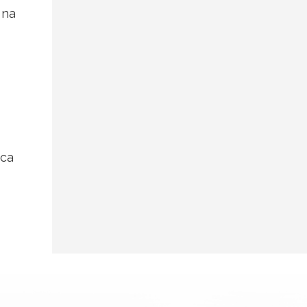
 na
mca