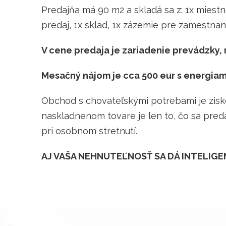
Predajňa má 90 m2 a skladá sa z: 1x miestn
predaj, 1x sklad, 1x zázemie pre zamestna
V cene predaja je zariadenie prevádzky,
Mesačný nájom je cca 500 eur s energiam
Obchod s chovateľskými potrebami je zisko
naskladnenom tovare je len to, čo sa predá
pri osobnom stretnutí.
AJ VAŠA NEHNUTEĽNOSŤ SA DÁ INTELIGE