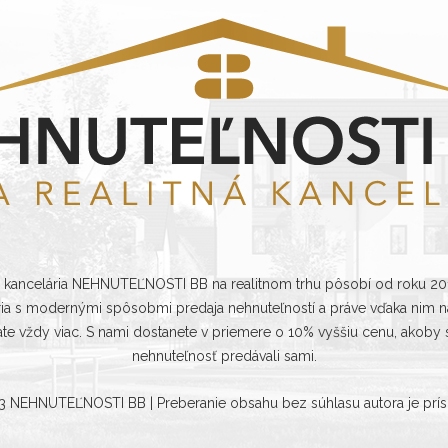
á kancelária NEHNUTEĽNOSTI BB na realitnom trhu pôsobí od roku 2
ria s modernými spôsobmi predaja nehnuteľností a práve vďaka nim na
ate vždy viac. S nami dostanete v priemere o 10% vyššiu cenu, akoby s
nehnuteľnosť predávali sami.
23
NEHNUTEĽNOSTI BB
| Preberanie obsahu bez súhlasu autora je prí