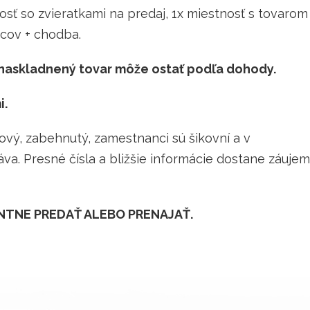
osť so zvieratkami na predaj, 1x miestnosť s tovarom
ncov + chodba.
 naskladnený tovar môže ostať podľa dohody.
i.
vý, zabehnutý, zamestnanci sú šikovní a v
va. Presné čísla a bližšie informácie dostane záuje
NTNE PREDAŤ ALEBO PRENAJAŤ.