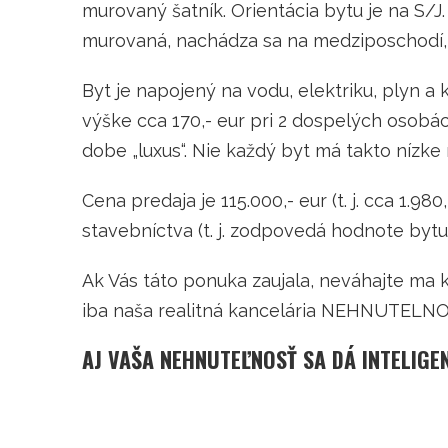
murovaný šatník. Orientácia bytu je na S/J. 
murovaná, nachádza sa na medziposchodí, t. 
Byt je napojený na vodu, elektriku, plyn a 
výške cca 170,- eur pri 2 dospelých osobách
dobe „luxus“. Nie každý byt má takto nízk
Cena predaja je 115.000,- eur (t. j. cca 1.9
stavebníctva (t. j. zodpovedá hodnote byt
Ak Vás táto ponuka zaujala, neváhajte ma 
iba naša realitná kancelária NEHNUTELNOST
AJ VAŠA NEHNUTEĽNOSŤ SA DÁ INTELIGE