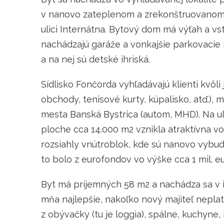
v nanovo zateplenom a zrekonštruovan
ulici Internátna. Bytový dom má výťah a 
nachádzajú garáže a vonkajšie parkovacie
a na nej sú detské ihriská.
Sídlisko Fončorda vyhľadávajú klienti kvôli
obchody, tenisové kurty, kúpalisko, atď.), 
mesta Banská Bystrica (autom, MHD). Na ul
ploche cca 14.000 m2 vznikla atraktívna v
rozsiahly vnútroblok, kde sú nanovo vybud
to bolo z eurofondov vo výške cca 1 mil. eu
Byt má príjemných 58 m2 a nachádza sa v i
mňa najlepšie, nakoľko nový majiteľ neplat
z obývačky (tu je loggia), spálne, kuchyne