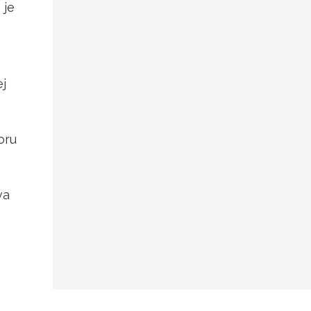
 je
ej
oru
va