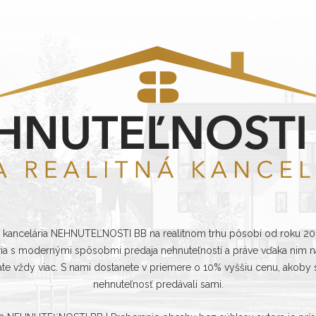
á kancelária NEHNUTEĽNOSTI BB na realitnom trhu pôsobí od roku 2
ria s modernými spôsobmi predaja nehnuteľností a práve vďaka nim na
ate vždy viac. S nami dostanete v priemere o 10% vyššiu cenu, akoby s
nehnuteľnosť predávali sami.