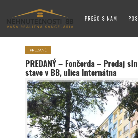
PREČO S NAMI
POS
VIZITKA
PREDANÉ
PREDANÝ – Fončorda – Predaj sln
stave v BB, ulica Internátna