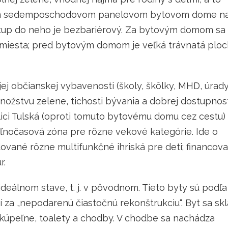
om sedemposchodovom panelovom bytovom dome n
vstup do neho je bezbariérový. Za bytovým domom sa
 miesta; pred bytovým domom je veľká trávnatá plo
 jej občianskej vybavenosti (školy, škôlky, MHD, úrady
množstvu zelene, tichosti bývania a dobrej dostupnos
ici Tulská (oproti tomuto bytovému domu cez cestu)
oľnočasová zóna pre rôzne vekové kategórie. Ide o
ované rôzne multifunkčné ihriská pre deti; financov
r.
deálnom stave, t. j. v pôvodnom. Tieto byty sú podľa
í za „nepodarenú čiastočnú rekonštrukciu“. Byt sa sk
, kúpeľne, toalety a chodby. V chodbe sa nachádza