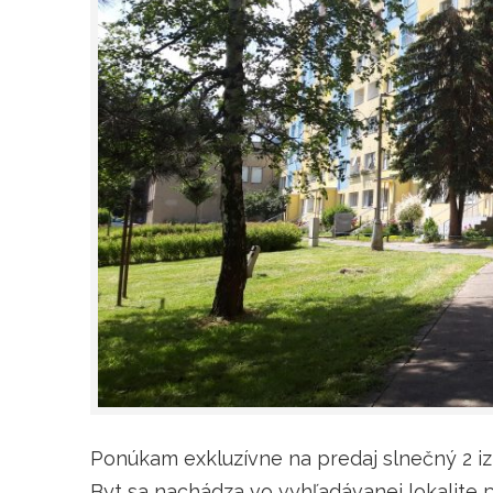
Ponúkam exkluzívne na predaj slnečný 2 iz
Byt sa nachádza vo vyhľadávanej lokalite p