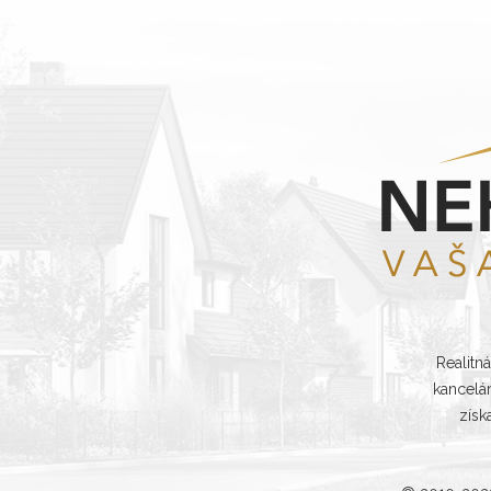
Realitn
kancelá
získ