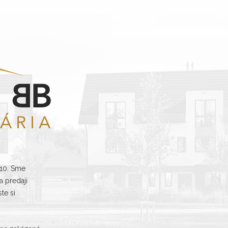
010. Sme
 predaji
te si