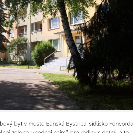
bový byt v meste Banská Bystrica, sídlisko Fončorda
lnej zelene, vhodnej najmä pre rodiny s deťmi, a to