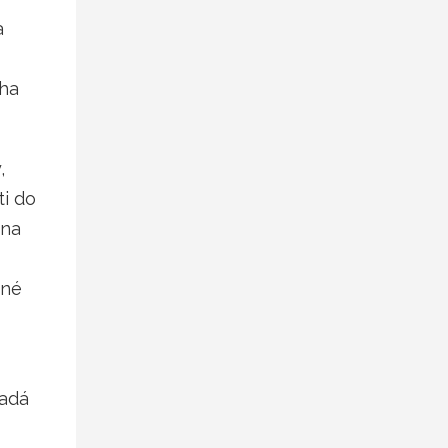
a
cha
,
ti do
 na
ané
ladá