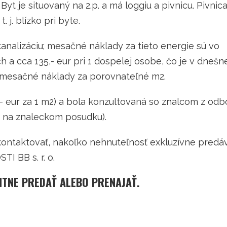
Byt je situovaný na 2.p. a má loggiu a pivnicu. Pivnica
j. blízko pri byte.
kanalizáciu; mesačné náklady za tieto energie sú vo
 a cca 135,- eur pri 1 dospelej osobe, čo je v dnešn
e mesačné náklady za porovnateľné m2.
80,- eur za 1 m2) a bola konzultovaná so znalcom z odb
u na znaleckom posudku).
kontaktovať, nakoľko nehnuteľnosť exkluzívne predá
I BB s. r. o.
NTNE PREDAŤ ALEBO PRENAJAŤ.