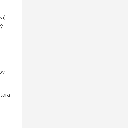
a),
ný
kov
tára