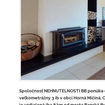
Spoločnosť NEHNUTELNOSTI BB ponúka e
veľkometrážny 3 ib v obci Horná Mičiná.
je vzdialená iba 8 km od mesta Banská Bys