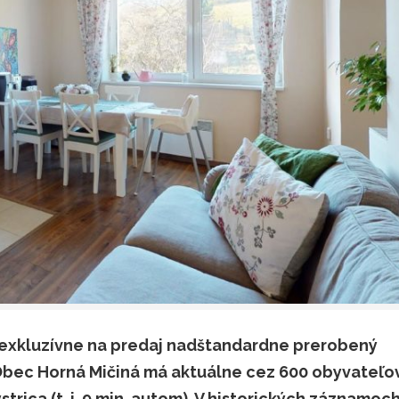
xkluzívne na predaj nadštandardne prerobený
 Obec Horná Mičiná má aktuálne cez 600 obyvateľo
trica (t. j. 9 min. autom). V historických záznamoch