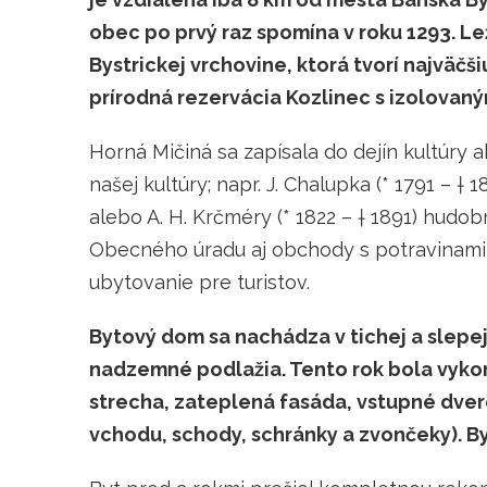
obec po prvý raz spomína v roku 1293. Le
Bystrickej vrchovine, ktorá tvorí najväčš
prírodná rezervácia Kozlinec s izolovan
Horná Mičiná sa zapísala do dejín kultúry ak
našej kultúry; napr. J. Chalupka (* 1791 – † 
alebo A. H. Krčméry (* 1822 – † 1891) hudo
Obecného úradu aj obchody s potravinami, kr
ubytovanie pre turistov.
Bytový dom sa nachádza v tichej a slepej 
nadzemné podlažia. Tento rok bola vyk
strecha, zateplená fasáda, vstupné dver
vchodu, schody, schránky a zvončeky). 