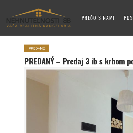
PREČO S NAMI
POS
VIZITKA
PREDANÉ
PREDANÝ – Predaj 3 ib s krbom po