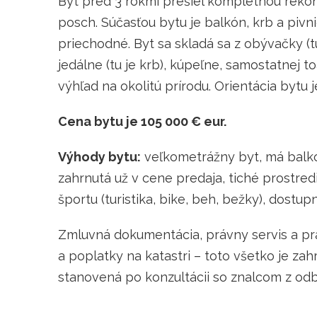
Byt pred 3 rokmi prešiel kompletnou rekon
posch. Súčasťou bytu je balkón, krb a pivn
priechodné. Byt sa skladá sa z obývačky (tu 
jedálne (tu je krb), kúpeľne, samostatnej t
výhľad na okolitú prírodu. Orientácia bytu 
Cena bytu je 105 000 € eur.
Výhody bytu:
veľkometrážny byt, má balkó
zahrnutá už v cene predaja, tiché prostredi
športu (turistika, bike, beh, bežky), dostu
Zmluvná dokumentácia, právny servis a pr
a poplatky na katastri – toto všetko je za
stanovená po konzultácii so znalcom z odb