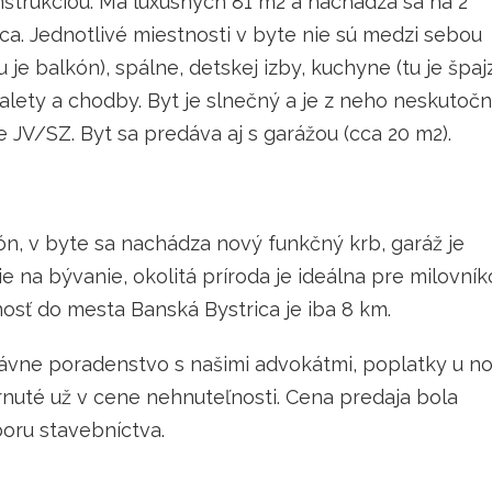
štrukciou. Má luxusných 81 m2 a nachádza sa na 2
ica. Jednotlivé miestnosti v byte nie sú medzi sebou
je balkón), spálne, detskej izby, kuchyne (tu je špajz
oalety a chodby. Byt je slnečný a je z neho neskutoč
je JV/SZ. Byt sa predáva aj s garážou (cca 20 m2).
n, v byte sa nachádza nový funkčný krb, garáž je
e na bývanie, okolitá príroda je ideálna pre milovní
pnosť do mesta Banská Bystrica je iba 8 km.
ávne poradenstvo s našimi advokátmi, poplatky u no
hrnuté už v cene nehnuteľnosti. Cena predaja bola
oru stavebníctva.