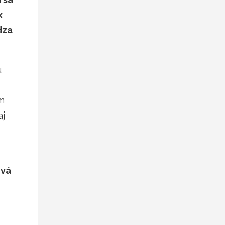
k
dza
u
em
aj
ová