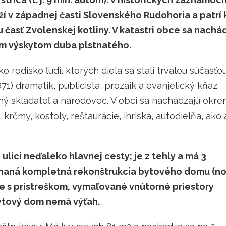
ží v západnej časti Slovenského Rudohoria a patrí 
iu časť Zvolenskej kotliny. V katastri obce sa nachá
ým výskytom duba plstnatého.
o rodisko ľudí, ktorých diela sa stali trvalou súčasťo
1871) dramatik, publicista, prozaik a evanjelický kňaz
bný skladateľ a národovec. V obci sa nachádzajú okr
čmy, kostoly, reštaurácie, ihriská, autodielňa, ako 
ulici neďaleko hlavnej cesty; je z tehly a má 3
onaná kompletná rekonštrukcia bytového domu (n
e s prístreškom, vymaľované vnútorné priestory
Bytový dom nemá výťah.