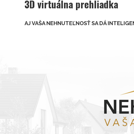
3D virtuálna prehliadka
AJ VAŠA NEHNUTEĽNOSŤ SA DÁ INTELIGE