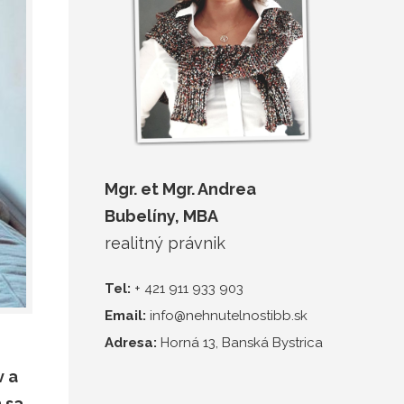
Mgr. et Mgr. Andrea
Bubelíny, MBA
realitný právnik
Tel:
+ 421 911 933 903
Email:
info@nehnutelnostibb.sk
Adresa:
Horná 13, Banská Bystrica
v a
 sa