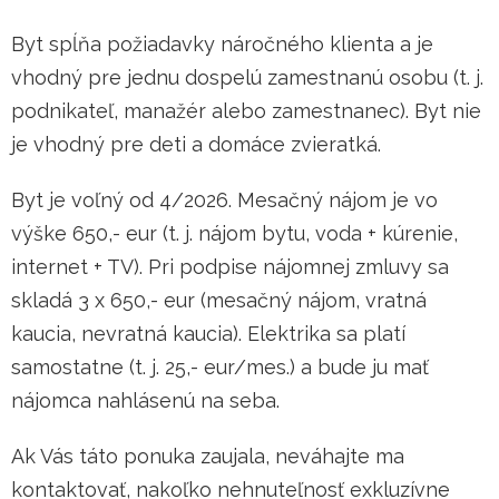
Byt spĺňa požiadavky náročného klienta a je
vhodný pre jednu dospelú zamestnanú osobu (t. j.
podnikateľ, manažér alebo zamestnanec). Byt nie
je vhodný pre deti a domáce zvieratká.
Byt je voľný od 4/2026. Mesačný nájom je vo
výške 650,- eur (t. j. nájom bytu, voda + kúrenie,
internet + TV). Pri podpise nájomnej zmluvy sa
skladá 3 x 650,- eur (mesačný nájom, vratná
kaucia, nevratná kaucia). Elektrika sa platí
samostatne (t. j. 25,- eur/mes.) a bude ju mať
nájomca nahlásenú na seba.
Ak Vás táto ponuka zaujala, neváhajte ma
kontaktovať, nakoľko nehnuteľnosť exkluzívne