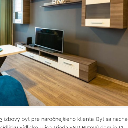
 izbový byt pre náročnejšieho klienta. Byt sa nach
ídlisku Sídlisko, ulica Trieda SNP. Bytový dom je 12