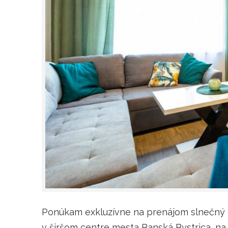
Ponúkam exkluzívne na prenájom slnečný 3
v širšom centre mesta Banská Bystrica, na s