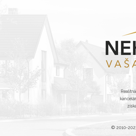
Realitn
kancelá
získ
© 2010-20