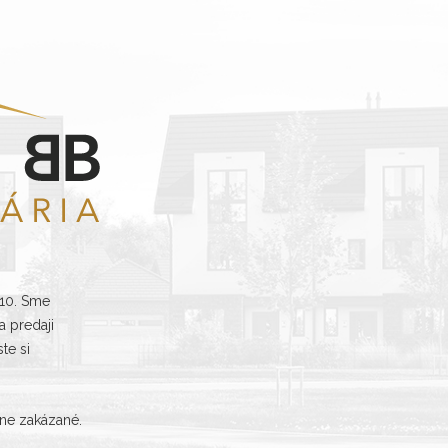
010. Sme
 predaji
te si
sne zakázané.