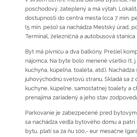
poschodový, zateplený a má výťah. Lokalita 
dostupnosti do centra mesta (cca 7 min. 
(5 min. pešo) sa nachádza Mestský úrad, p
Terminal, železničná a autobusová stanica 
Byt má pivnicu a dva balkóny. Prešiel kom
nájomca. Na byte bolo menené všetko (t. j. 
kuchyňa, kúpeľňa, toaleta, atď.). Nachádza
juhovýchodnú svetovú stranu. Skladá sa z o
kuchyne, kúpeľne, samostatnej toalety a ch
prenajíma zariadený a jeho stav zodpovedá
Parkovanie je zabezpečené pred bytovým d
sa nachádza vedľa bytového domu a patrí m
bytu, platí sa za ňu 100,- eur mesačne (ga