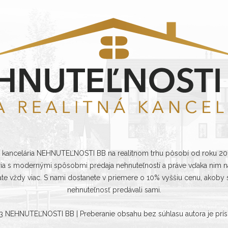
á kancelária NEHNUTEĽNOSTI BB na realitnom trhu pôsobí od roku 2
ria s modernými spôsobmi predaja nehnuteľností a práve vďaka nim na
ate vždy viac. S nami dostanete v priemere o 10% vyššiu cenu, akoby s
nehnuteľnosť predávali sami.
23
NEHNUTEĽNOSTI BB
| Preberanie obsahu bez súhlasu autora je prí