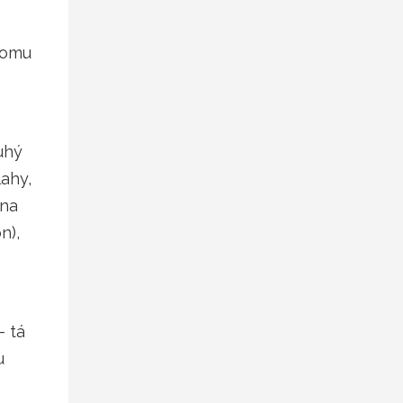
domu
uhý
lahy,
 na
n),
– tá
u