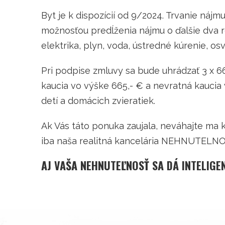
Byt je k dispozícií od 9/2024. Trvanie náj
možnosťou predĺženia nájmu o ďalšie dva ro
elektrika, plyn, voda, ústredné kúrenie, os
Pri podpise zmluvy sa bude uhrádzať 3 x 66
kaucia vo výške 665,- € a nevratná kaucia
detí a domácich zvieratiek.
Ak Vás táto ponuka zaujala, neváhajte ma 
iba naša realitná kancelária NEHNUTELNOST
AJ VAŠA NEHNUTEĽNOSŤ SA DÁ INTELIGE