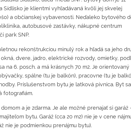
Sídlisko je klientmi vyhľadávaná kvôli jej skvelej
pešo) a občianskej vybavenosti. Neďaleko bytového 
oliklinika, autobusové zastávky, nákupné centrum
či park SNP.
pletnou rekonštrukciou minulý rok a hľadá sa jeho dr
okná, dvere, jadro, elektrické rozvody, omietky, pod
 sa na 6. posch. a má krásnych 70 m2. Je orientovaný
bývačky, spálne (tu je balkón), pracovne (tu je balkó
odby. Príslušenstvom bytu je latková pivnica. Byt sa
 fotografiám.
omom a je zdarma. Je ale možné prenajať si garáž 
ajiteľom bytu. Garáž (cca 20 m2) nie je v cene nájm
ráž nie je podmienkou prenájmu bytu).