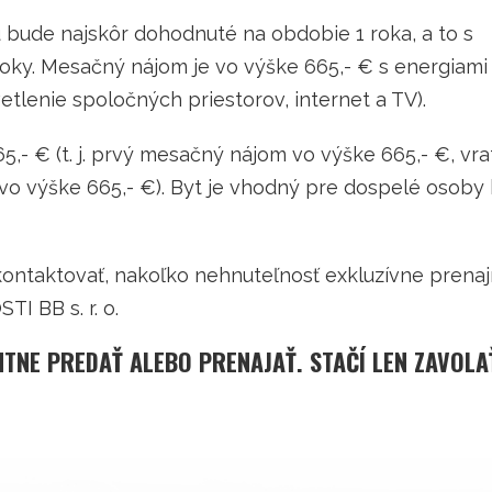
mu bude najskôr dohodnuté na obdobie 1 roka, a to s
ky. Mesačný nájom je vo výške 665,- € s energiami (t
vetlenie spoločných priestorov, internet a TV).
5,- € (t. j. prvý mesačný nájom vo výške 665,- €, vr
 vo výške 665,- €). Byt je vhodný pre dospelé osoby
kontaktovať, nakoľko nehnuteľnosť exkluzívne prena
I BB s. r. o.
NTNE PREDAŤ ALEBO PRENAJAŤ. STAČÍ LEN ZAVOLA