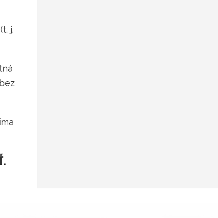
. j.
atná
 bez
jíma
Ť.