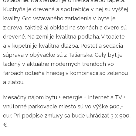
ovládanie. Na stenách je omietka alebo tapeta.
Kuchyňa je drevená a spotrebiče v nej sú vyššej
kvality. Gro vstavaného zariadenia v byte je
z dreva, taktiež aj obklad na stenách a dvere sú
drevené. Na zemi je kvalitná podlaha. V toalete
a v kúpeľni je kvalitná dlažba. Posteľ a sedacia
súprava v obývačke sú z Talianska. Celý byt je
ladený v aktuálne moderných trendoch vo
farbách odtieňa hnedej v kombinácii so zelenou
a zlatou.
Mesačný nájom bytu + energie + internet a TV +
vnútorné parkovacie miesto sú vo výške 900,-
eur. Pri podpise zmluvy sa bude uhrádzať 3 x 900,-
€.