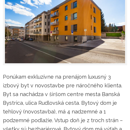
Ponúkam exkluzívne na prenájom luxusný 3
izbový byt v novostavbe pre náročného klienta.
Byt sa nachádza v širšom centre mesta Banská
Bystrica, ulica Rudlovská cesta. Bytový dom je
tehlový (novostavba), má 4 nadzemné a 1
podzemné podlažie. Vstup doň je z troch strán –
všetky sú bezbariérové. Bytový dom má výťah a